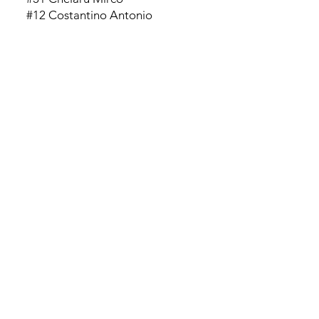
#12 Costantino Antonio
#38 Dal Corso Gabriele
#8 Lombardo Sebastiano
#5 Mastriani Damiano
#22 Napier Luca
#0 Petrellaq Francesco
#11
Pianon Federico
#58
Puiu Matia
#18 Spataro Leonardo
dIRIGENTi ACCOMPAGNATORi
Vesentini Laura
Mastriani Marco
Chelaru Loredana
Bertera Damiano