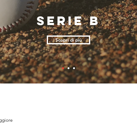
serie b
Scopri di più
aggiore
i