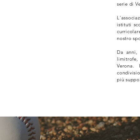
serie di V
L'associa
istituti s
curricola
nostro spo
Da anni, 
limitrofe
Verona. 
condivisio
più suppor