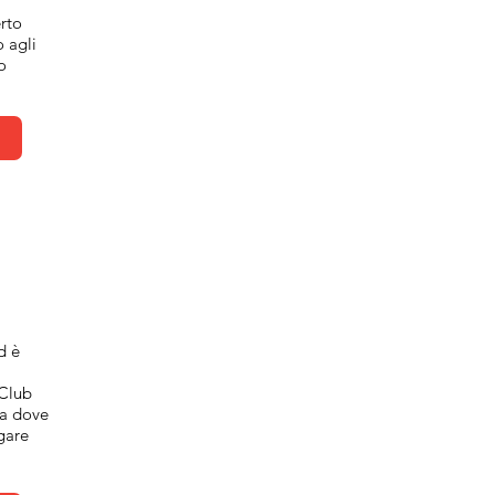
erto
o agli
o
i
d è
 Club
na dove
 gare