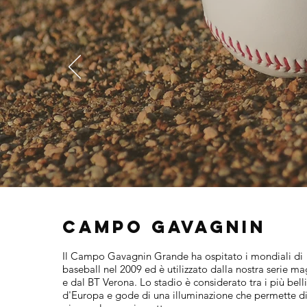
Campo Gavagnin
Il Campo Gavagnin Grande ha ospitato i mondiali di
baseball nel 2009 ed è utilizzato dalla nostra serie m
e dal BT Verona. Lo stadio è considerato tra i più belli
d'Europa e gode di una illuminazione che permette d